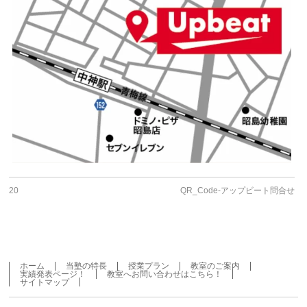
20
QR_Code-アップビート問合せ
ホーム
当塾の特長
授業プラン
教室のご案内
実績発表ページ！
教室へお問い合わせはこちら！
サイトマップ