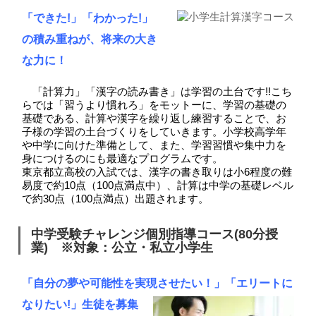
「できた!」「わかった!」
の積み重ねが、将来の大き
な力に！
「計算力」「漢字の読み書き」は学習の土台です!!
こち
らでは「習うより慣れろ」をモットーに、学習の基礎の
基礎である、計算や漢字を繰り返し練習することで、お
子様の学習の土台づくりをしていきます。
小学校高学年
や中学に向けた準備として、また、学習習慣や集中力を
身につけるのにも最適なプログラムです。
東京都立高校の入試では、漢字の書き取りは小6程度の難
易度で約10点（100点満点中）、計算は中学の基礎レベル
で約30点（100点満点）出題されます。
中学受験チャレンジ個別指導コース(80分授
業) ※対象：公立・私立小学生
「自分の夢や可能性を実現させたい！」「エリートに
なりたい!」
生徒を募集