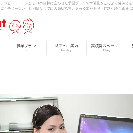
アップビート！一人ひとりの目標に合わせた学習プランで学習量をたっぷり確保と定
満点も夢じゃない！個別塾ならではの徹底指導。振替授業や学習・進路相談も親身に
授業プラン
教室のご案内
実績発表ページ！
plan
facility
Blog