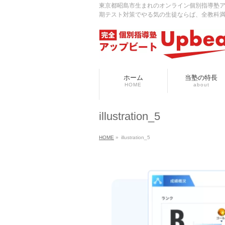
東京都昭島市生まれのオンライン個別指導塾
期テスト対策でやる気の生徒ならば、全教科
ホーム
当塾の特長
HOME
about
illustration_5
HOME
»
illustration_5