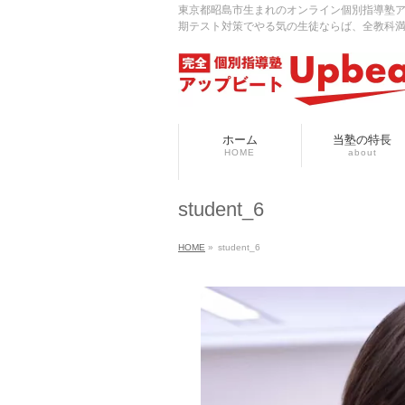
東京都昭島市生まれのオンライン個別指導塾
期テスト対策でやる気の生徒ならば、全教科
ホーム
当塾の特長
HOME
about
student_6
HOME
»
student_6