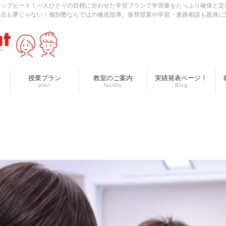
アップビート！一人ひとりの目標に合わせた学習プランで学習量をたっぷり確保と定
満点も夢じゃない！個別塾ならではの徹底指導。振替授業や学習・進路相談も親身に
授業プラン
教室のご案内
実績発表ページ！
plan
facility
Blog